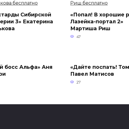
старды Сибирской
«Попал! В хорошие р
ерии 3» Екатерина
Лазейка-портал 2»
ькова
Мартиша Риш
47
й босс Альфа» Аня
«Дайте поспать! Том 
ри
Павел Матисов
27