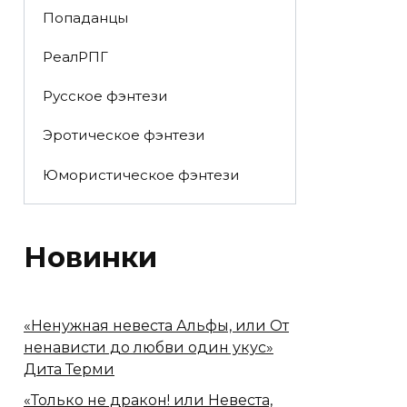
Попаданцы
РеалРПГ
Русское фэнтези
Эротическое фэнтези
Юмористическое фэнтези
Новинки
«Ненужная невеста Альфы, или От
ненависти до любви один укус»
Дита Терми
«Только не дракон! или Невеста,