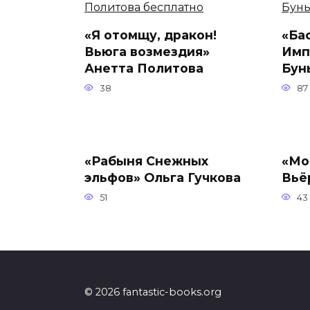
«Я отомщу, дракон!
«Ба
Вьюга возмездия»
Имп
Анетта Политова
Бун
38
87
«Рабыня Снежных
«Мо
эльфов» Ольга Гучкова
Вьё
51
43
© 2026 fantastic-books.org