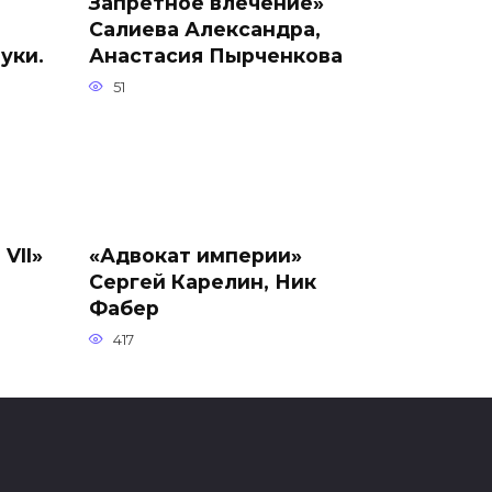
Запретное влечение»
Салиева Александра,
уки.
Анастасия Пырченкова
51
VII»
«Адвокат империи»
Сергей Карелин, Ник
Фабер
417