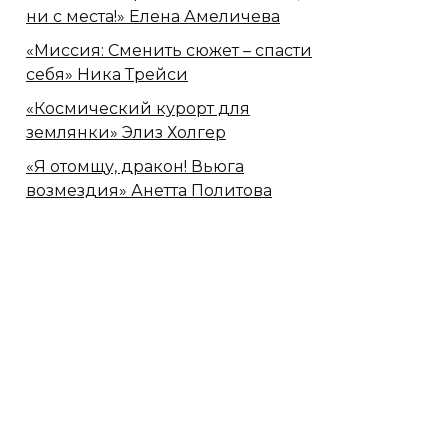
ни с места!» Елена Амеличева
«Миссия: Сменить сюжет – спасти
себя» Ника Трейси
«Космический курорт для
землянки» Элиз Холгер
«Я отомщу, дракон! Вьюга
возмездия» Анетта Политова