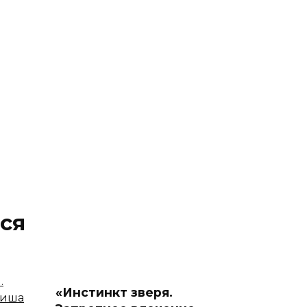
ся
«Инстинкт зверя.