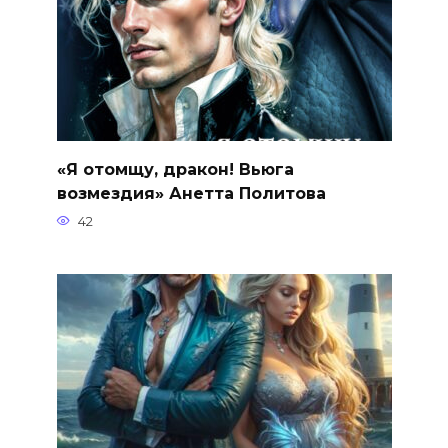
«Я отомщу, дракон! Вьюга
возмездия» Анетта Политова
42