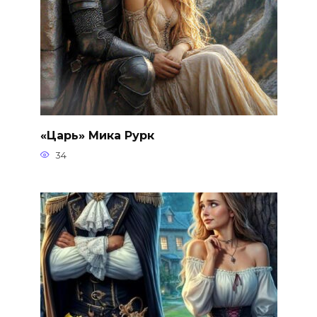
«Царь» Мика Рурк
34