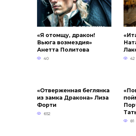
«Я отомщу, дракон!
«Ит
Вьюга возмездия»
Нат
Анетта Политова
Лак
40
42
«Отверженная беглянка
«По
из замка Дракона» Лиза
пой
Форти
Пор
Тат
652
81