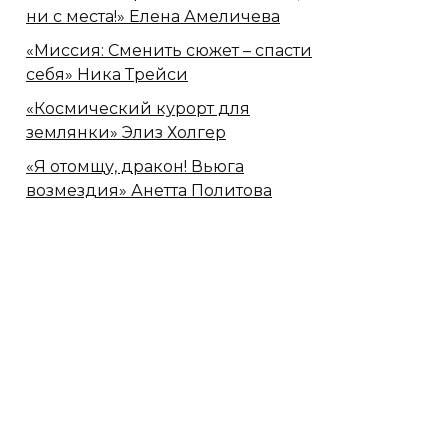
ни с места!» Елена Амеличева
«Миссия: Сменить сюжет – спасти
себя» Ника Трейси
«Космический курорт для
землянки» Элиз Холгер
«Я отомщу, дракон! Вьюга
возмездия» Анетта Политова