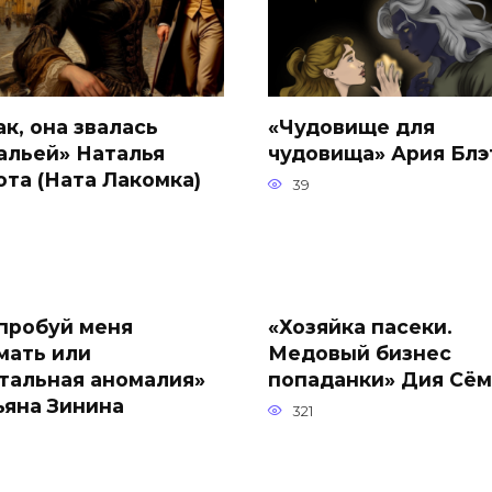
ак, она звалась
«Чудовище для
альей» Наталья
чудовища» Ария Блэ
ота (Ната Лакомка)
39
пробуй меня
«Хозяйка пасеки.
мать или
Медовый бизнес
тальная аномалия»
попаданки» Дия Сё
ьяна Зинина
321