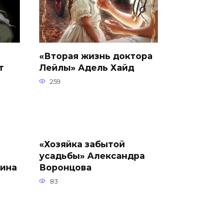
«Вторая жизнь доктора
т
Лейлы» Адель Хайд
259
«Хозяйка забытой
усадьбы» Александра
мина
Воронцова
83