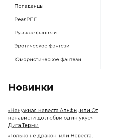
Попаданцы
РеалРПГ
Русское фэнтези
Эротическое фэнтези
Юмористическое фэнтези
Новинки
«Ненужная невеста Альфы, или От
ненависти до любви один укус»
Дита Терми
«Только не дракон! или Невеста,