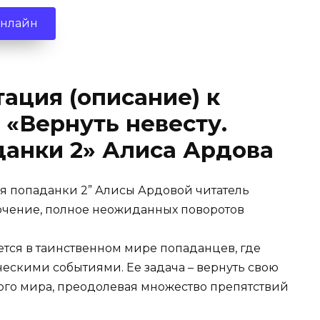
онлайн
ация (описание) к
 «Вернуть невесту.
анки 2» Алиса Ардова
ля попаданки 2” Алисы Ардовой читатель
ючение, полное неожиданных поворотов
ается в таинственном мире попаданцев, где
ческими событиями. Ее задача – вернуть свою
гого мира, преодолевая множество препятствий