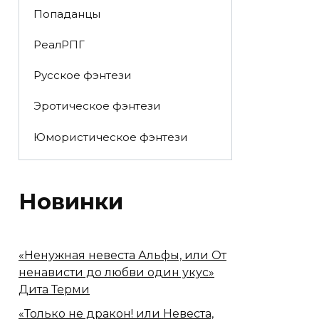
Попаданцы
РеалРПГ
Русское фэнтези
Эротическое фэнтези
Юмористическое фэнтези
Новинки
«Ненужная невеста Альфы, или От
ненависти до любви один укус»
Дита Терми
«Только не дракон! или Невеста,