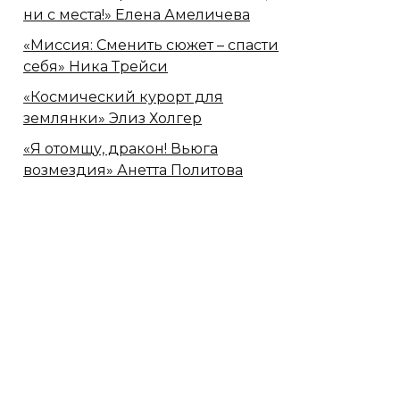
ни с места!» Елена Амеличева
«Миссия: Сменить сюжет – спасти
себя» Ника Трейси
«Космический курорт для
землянки» Элиз Холгер
«Я отомщу, дракон! Вьюга
возмездия» Анетта Политова