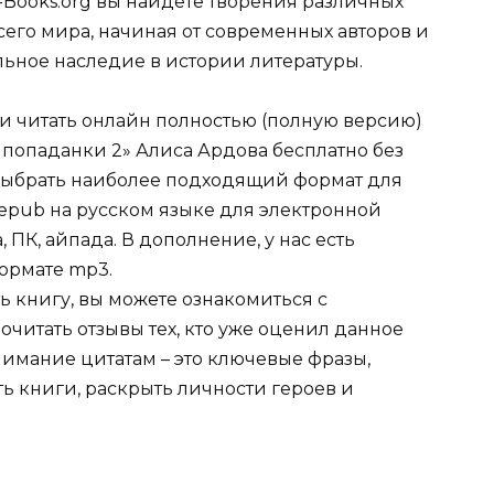
-Books.org вы найдете творения различных
сего мира, начиная от современных авторов и
ельное наследие в истории литературы.
ли читать онлайн полностью (полную версию)
 попаданки 2» Алиса Ардова бесплатно без
е выбрать наиболее подходящий формат для
tf, epub на русском языке для электронной
 ПК, айпада. В дополнение, у нас есть
ормате mp3.
ь книгу, вы можете ознакомиться с
очитать отзывы тех, кто уже оценил данное
имание цитатам – это ключевые фразы,
ть книги, раскрыть личности героев и