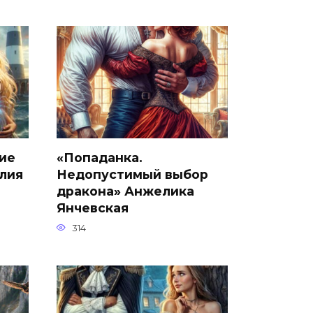
ие
«Попаданка.
лия
Недопустимый выбор
дракона» Анжелика
Янчевская
314