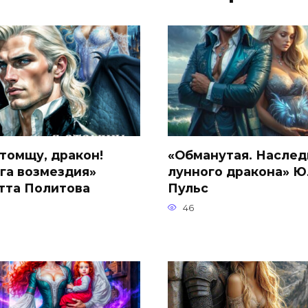
отомщу, дракон!
«Обманутая. Наслед
га возмездия»
лунного дракона» Ю
тта Политова
Пульс
46