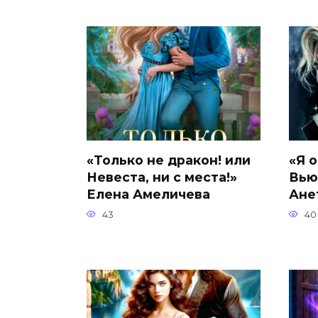
«Только не дракон! или
«Я 
Невеста, ни с места!»
Вью
Елена Амеличева
Ане
43
40