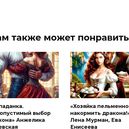
ам также может понравить
паданка.
«Хозяйка пельменно
опустимый выбор
накормить дракона!
кона» Анжелика
Лена Мурман, Ева
евская
Енисеева