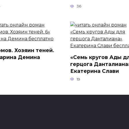
4
36
омов. Хозяин теней.
Карина Демина
«Семь кругов Ады д
герцога Данталиана
Екатерина Слави
19