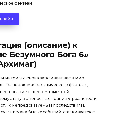
еское фэнтези
онлайн
ация (описание) к
е Безумного Бога 6»
Архимаг)
 интригах, снова затягивает вас в мир
л Теслёнок, мастер эпического фэнтези,
ествование в шестом томе этой
вому этапу в эпопее, где границы реальности
ести к непредсказуемым последствиям.
ся из тумана былых событий, сталкивается с