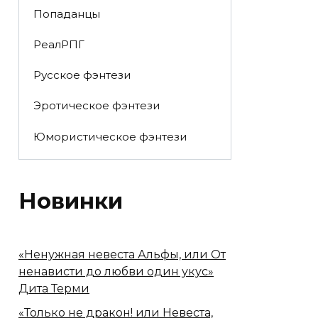
Попаданцы
РеалРПГ
Русское фэнтези
Эротическое фэнтези
Юмористическое фэнтези
Новинки
«Ненужная невеста Альфы, или От
ненависти до любви один укус»
Дита Терми
«Только не дракон! или Невеста,