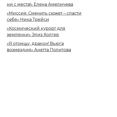
ни с места!» Елена Амеличева
«Миссия: Сменить сюжет – спасти
себя» Ника Трейси
«Космический курорт для
землянки» Элиз Холгер
«Я отомщу, дракон! Вьюга
возмездия» Анетта Политова