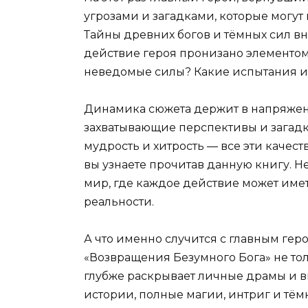
угрозами и загадками, которые могут 
Тайны древних богов и тёмных сил вн
действие героя пронизано элементом
неведомые силы? Какие испытания и 
Динамика сюжета держит в напряжен
захватывающие перспективы и загадки
мудрость и хитрость — все эти качес
вы узнаете прочитав данную книгу. Н
мир, где каждое действие может име
реальности.
А что именно случится с главным геро
«Возвращения Безумного Бога» не то
глубже раскрывает личные драмы и 
истории, полные магии, интриг и тёмн