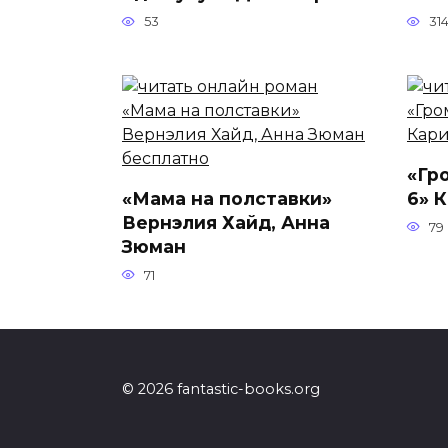
53
31
«Гр
«Мама на полставки»
6» 
Вернэлия Хайд, Анна
79
Зюман
71
© 2026 fantastic-books.org