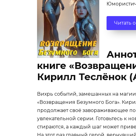
Юмористич
Читать 
Аннот
книге «Возвращени
Кирилл Теслёнок (
Вихрь событий, замешанных на магии и
«Возвращения Безумного Бога». Кирил
продолжает своё завораживающее пов
увлекательной серии. Готовьтесь к но
стираются, а каждый шаг может прив
На этот раз главный герой, вернувший