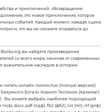
шебства и приключений. «Возвращение
родолжение, это новое приключение, которое
тельных событий. Каждый момент, каждая сцена
нтриги, что вы не сможете оторваться до
-Books.org вы найдете произведения
телей со всего мира, начиная от современных
вил значительное наследие в истории
ли читать онлайн полностью (полную версию)
Безумного Бога 6» Кирилл Теслёнок (Архимаг)
с) . Вы можете выбрать наиболее подходящий
i, docx, pdf (пдф), fb2 (фб2), txt (тхт), rtf (ртф)