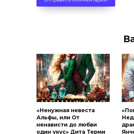
В
«Ненужная невеста
«По
Альфы, или От
Нед
ненависти до любви
дра
один укус» Дита Терми
Янч