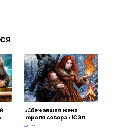
ся
й:
«Сбежавшая жена
»
короля севера» ЮЭл
77