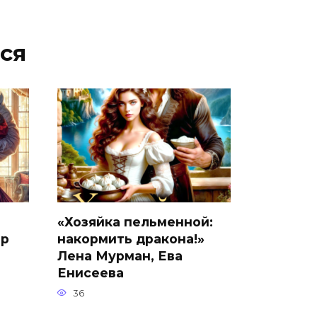
ся
«Хозяйка пельменной:
ор
накормить дракона!»
Лена Мурман, Ева
Енисеева
36