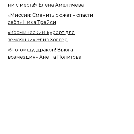
ни с места!» Елена Амеличева
«Миссия: Сменить сюжет – спасти
себя» Ника Трейси
«Космический курорт для
землянки» Элиз Холгер
«Я отомщу, дракон! Вьюга
возмездия» Анетта Политова