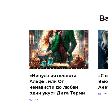
В
«Ненужная невеста
«Я 
Альфы, или От
Вью
ненависти до любви
Ане
один укус» Дита Терми
39
53