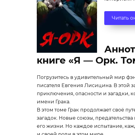
Читать о
Аннот
книге «Я — Орк. Т
Погрузитесь в удивительный мир фэнте
писателя Евгения Лисицина. В этой 
приключения, опасности и загадки, к
имени Грака.
В этом томе Грак продолжает своё пу
загадок. Новые союзы, предательства
его жизни. Но каждое испытание, ка
и своей роли в этом мире.