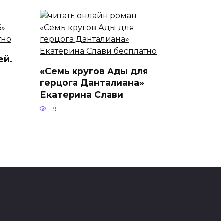
ей.
«Семь кругов Ады для
герцога Данталиана»
Екатерина Слави
19