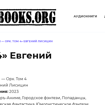
АУДИОКНИГИ
Я — ОРК. ТОМ 4» ЕВГЕНИЙ ЛИСИЦИН
4» Евгений
 — Орк. Том 4
ений Лисицин
ния:
2023
ръ-Аниме, Городское фэнтези, Попаданцы,
ская фантастика, Юмористическое фэнтези