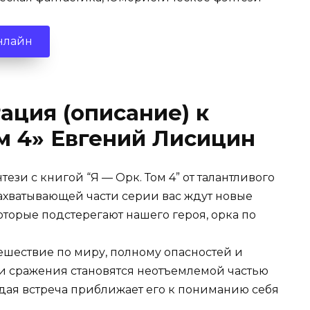
нлайн
ация (описание) к
ом 4» Евгений Лисицин
зи с книгой “Я — Орк. Том 4” от талантливого
захватывающей части серии вас ждут новые
оторые подстерегают нашего героя, орка по
тешествие по миру, полному опасностей и
 и сражения становятся неотъемлемой частью
ждая встреча приближает его к пониманию себя