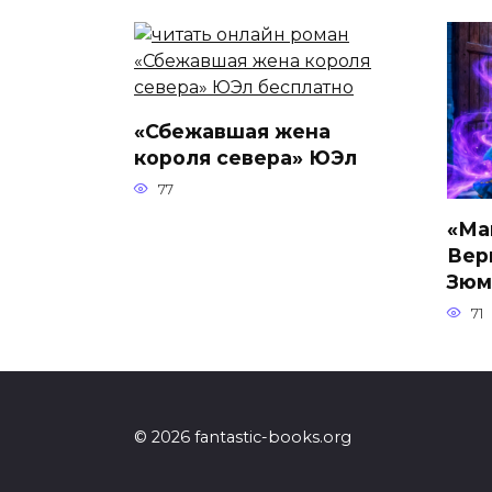
«Сбежавшая жена
короля севера» ЮЭл
77
«Ма
Вер
Зюм
71
© 2026 fantastic-books.org