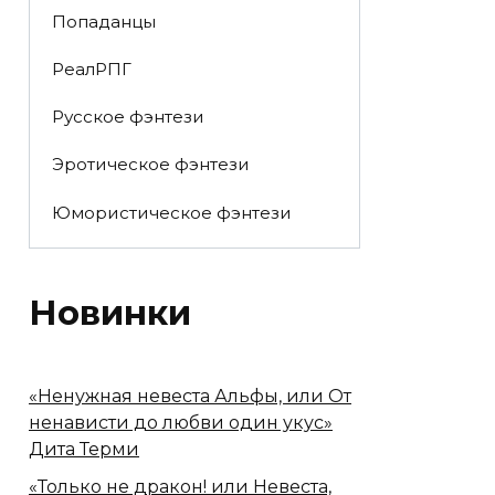
Попаданцы
РеалРПГ
Русское фэнтези
Эротическое фэнтези
Юмористическое фэнтези
Новинки
«Ненужная невеста Альфы, или От
ненависти до любви один укус»
Дита Терми
«Только не дракон! или Невеста,