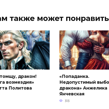
ам также может понравить
отомщу, дракон!
«Попаданка.
га возмездия»
Недопустимый выб
тта Политова
дракона» Анжелика
Янчевская
313