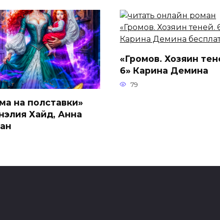
«Громов. Хозяин тен
6» Карина Демина
79
ма на полставки»
нэлия Хайд, Анна
ан