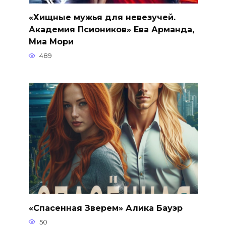
«Хищные мужья для невезучей.
Академия Псиоников» Ева Арманда,
Миа Мори
489
«Спасенная Зверем» Алика Бауэр
50