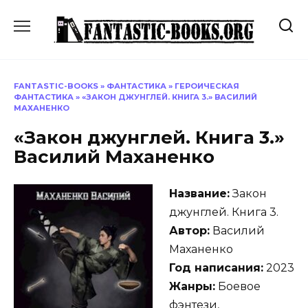
Перейти
к
содержанию
FANTASTIC-BOOKS
»
ФАНТАСТИКА
»
ГЕРОИЧЕСКАЯ
ФАНТАСТИКА
»
«ЗАКОН ДЖУНГЛЕЙ. КНИГА 3.» ВАСИЛИЙ
МАХАНЕНКО
«Закон джунглей. Книга 3.»
Василий Маханенко
Название:
Закон
джунглей. Книга 3.
Автор:
Василий
Маханенко
Год написания:
2023
Жанры:
Боевое
фэнтези,