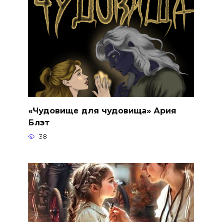
«Чудовище для чудовища» Ария
Блэт
38