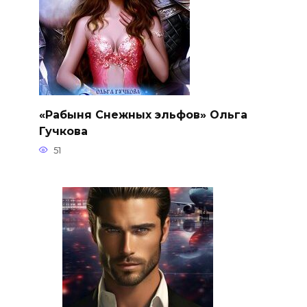
«Рабыня Снежных эльфов» Ольга
Гучкова
51